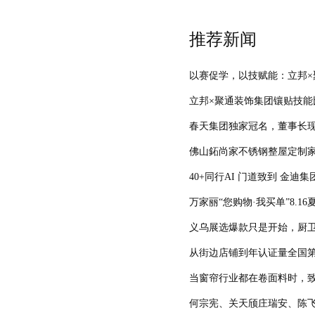
推荐新闻
以赛促学，以技赋能：立邦
立邦×聚通装饰集团镶贴技
春天集团独家冠名，董事长现
佛山鉐尚家不锈钢整屋定制家
40+同行AI 门道致到 金迪
万家丽“您购物·我买单”8.1
义乌展选爆款只是开始，厨
从街边店铺到年认证量全国第
当窗帘行业都在卷面料时，
何宗宪、关天颀庄瑞安、陈飞波